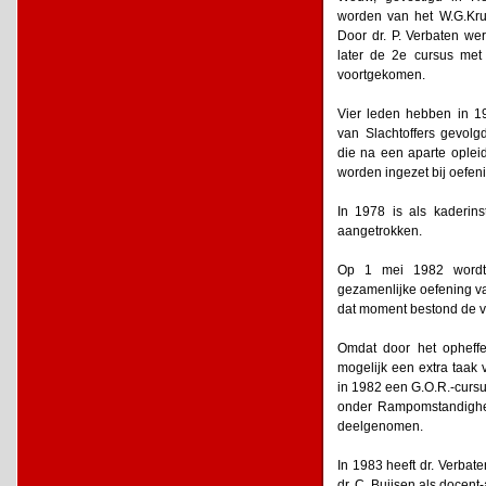
worden van het W.G.Kr
Door dr. P. Verbaten we
later de 2e cursus met
voortgekomen.
Vier leden hebben in 19
van Slachtoffers gevolg
die na een aparte opleid
worden ingezet bij oefeni
In 1978 is als kaderin
aangetrokken.
Op 1 mei 1982 wordt 
gezamenlijke oefening va
dat moment bestond de ve
Omdat door het opheff
mogelijk een extra taak 
in 1982 een G.O.R.-curs
onder Rampomstandighe
deelgenomen.
In 1983 heeft dr. Verbat
dr. C. Buijsen als docent