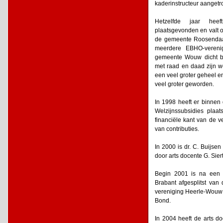
kaderinstructeur aangetr
Hetzelfde jaar heef
plaatsgevonden en valt 
de gemeente Roosendaa
meerdere EBHO-vereni
gemeente Wouw dicht b
met raad en daad zijn w
een veel groter geheel 
veel groter geworden.
In 1998 heeft er binne
Welzijnssubsidies pla
financiële kant van de 
van contributies.
In 2000 is dr. C. Buijse
door arts docente G. Sie
Begin 2001 is na een 
Brabant afgesplitst va
vereniging Heerle-Wouw b
Bond.
In 2004 heeft de arts d