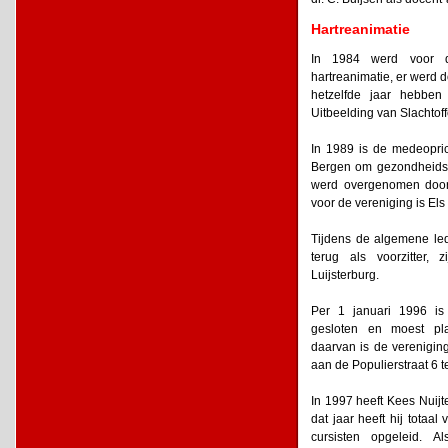
Hartreanimatie
In 1984 werd voor d
hartreanimatie, er werd
hetzelfde jaar hebben
Uitbeelding van Slachtof
In 1989 is de medeoprich
Bergen om gezondheidsre
werd overgenomen door
voor de vereniging is Els
Tijdens de algemene le
terug als voorzitter,
Luijsterburg.
Per 1 januari 1996 i
gesloten en moest pl
daarvan is de verenigin
aan de Populierstraat 6 t
In 1997 heeft Kees Nuijt
dat jaar heeft hij tota
cursisten opgeleid. 