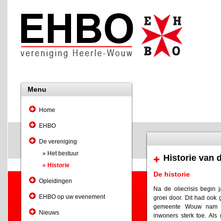
Menu
Home
EHBO
De vereniging
» Het bestuur
Historie van 
» Historie
De historie
Opleidingen
Na de oliecrisis begi
EHBO op uw evenement
groei door. Dit had ook
gemeente Wouw nam h
Nieuws
inwoners sterk toe. Als