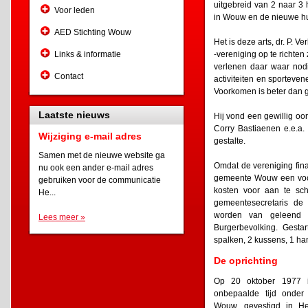
uitgebreid van 2 naar 3 
Voor leden
in Wouw en de nieuwe hui
AED Stichting Wouw
Het is deze arts, dr. P. 
Links & informatie
-vereniging op te richten
verlenen daar waar nodi
Contact
activiteiten en sporteve
Voorkomen is beter dan 
Laatste nieuws
Hij vond een gewillig oo
Corry Bastiaenen e.e.a.
Wijziging e-mail adres
gestalte.
Samen met de nieuwe website ga
Omdat de vereniging fin
nu ook een ander e-mail adres
gemeente Wouw een voors
gebruiken voor de communicatie
kosten voor aan te sch
He...
gemeentesecretaris d
worden van geleend m
Lees meer »
Burgerbevolking. Gesta
spalken, 2 kussens, 1 ha
De oprichting
Op 20 oktober 1977 is
onbepaalde tijd onder
Wouw, gevestigd in He