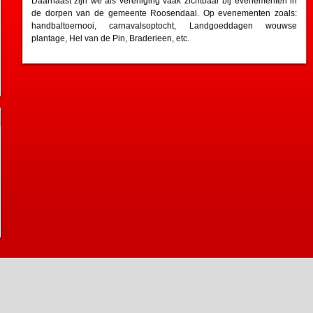
Daarnaast zijn we als vereniging vaak zichtbaar bij evenementen in
de dorpen van de gemeente Roosendaal. Op evenementen zoals:
handbaltoernooi, carnavalsoptocht, Landgoeddagen wouwse
plantage, Hel van de Pin, Braderieen, etc.